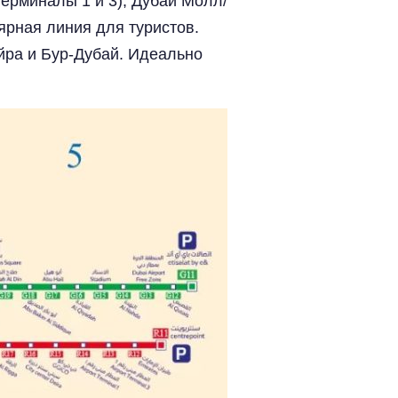
ерминалы 1 и 3), Дубай Молл/
рная линия для туристов.
йра и Бур-Дубай. Идеально