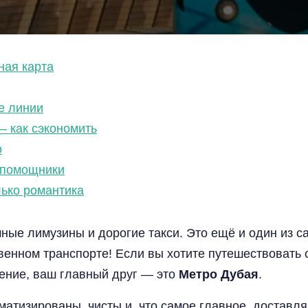
ная карта
е линии
— как сэкономить
о
 помощники
лько романтика
шные лимузины и дорогие такси. Это ещё и один из 
енном транспорте! Если вы хотите путешествовать с
ение, ваш главный друг — это
Метро Дубая
.
атизированы, чисты и, что самое главное, доставля