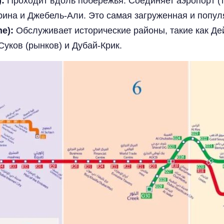
:
Проходит вдоль побережья. Соединяет аэропорт (т
на и Джебель-Али. Это самая загруженная и популя
e):
Обслуживает исторические районы, такие как Де
уков (рынков) и Дубай-Крик.