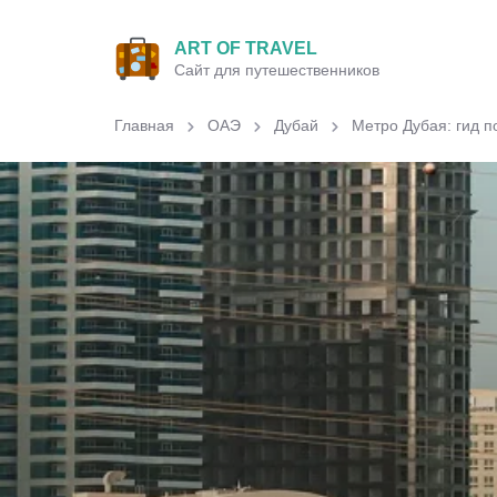
ART OF TRAVEL
Сайт для путешественников
Главная
ОАЭ
Дубай
Метро Дубая: гид п