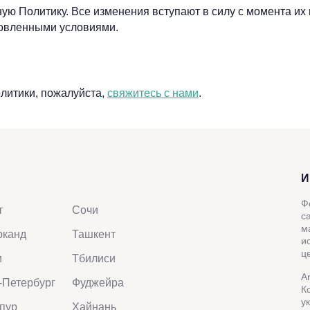
ую Политику. Все изменения вступают в силу с момента их
новленными условиями.
олитики, пожалуйста,
свяжитесь с нами
.
Ф
т
Сочи
с
м
рканд
Ташкент
и
ц
и
Тбилиси
A
-Петербург
Фуджейра
К
у
пур
Хайнань