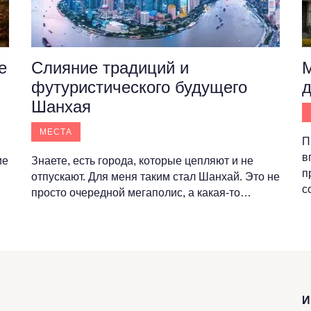
е
Слияние традиций и
М
футуристического будущего
д
Шанхая
МЕСТА
П
в
ие
Знаете, есть города, которые цепляют и не
п
отпускают. Для меня таким стал Шанхай. Это не
с
просто очередной мегаполис, а какая-то…