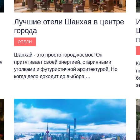
Лучшие отели Шанхая в центре
города
Ш
п
ОТЕЛИ
Шанхай - это просто город-космос! Он
я
притягивает своей энергией, старинными
К
уголками и футуристичной архитектурой. Но
н
когда дело доходит до выбора,…
б
э