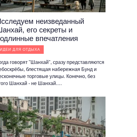
Исследуем неизведанный
анхай, его секреты и
одлинные впечатления
ИДЕИ ДЛЯ ОТДЫХА
огда говорят "Шанхай", сразу представляются
ебоскрёбы, блестящая набережная Бунд и
есконечные торговые улицы. Конечно, без
того Шанхай - не Шанхай.…