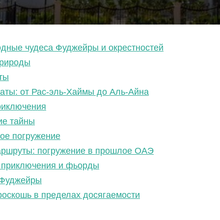
одные чудеса Фуджейры и окрестностей
природы
ты
аты: от Рас-эль-Хаймы до Аль-Айна
приключения
ие тайны
ое погружение
маршруты: погружение в прошлое ОАЭ
е приключения и фьорды
 Фуджейры
 роскошь в пределах досягаемости