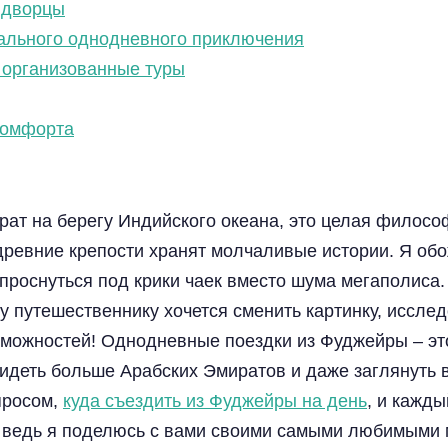
и дворцы
еального однодневного приключения
и организованные туры
 комфорта
рат на берегу Индийского океана, это целая филосо
 древние крепости хранят молчаливые истории. Я об
проснуться под крики чаек вместо шума мегаполиса. 
путешественнику хочется сменить картинку, исследов
зможностей! Однодневные поездки из Фуджейры – эт
видеть больше Арабских Эмиратов и даже заглянуть 
просом,
куда съездить из Фуджейры на день
, и кажды
, ведь я поделюсь с вами своими самыми любимыми 