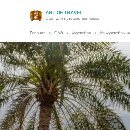
ART OF TRAVEL
Сайт для путешественников
Главная
ОАЭ
Фуджейра
Из Фуджейры на