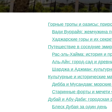
Горные тропы и оазисы: прир
Вади Вуррайя: жемчужина 
Хаджарские горы и их секре
Путешествие в соседние эмир
Рас-эль-Хайма: история и 
Аль-Айн: город-сад и древн
Шарджа и Аджман: культурн
Культурные и исторические 
Дибба и Мусандам: морски
Старинные форты и мечети
Дубай и Абу-Даби: городская
Блеск Дубая за один день