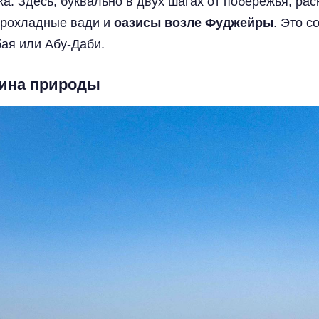
ка. Здесь, буквально в двух шагах от побережья, ра
прохладные вади и
оазисы возле Фуджейры
. Это с
бая или Абу-Даби.
жина природы