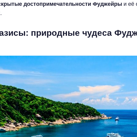
скрытые достопримечательности Фуджейры
и её 
.
оазисы: природные чудеса Фуд