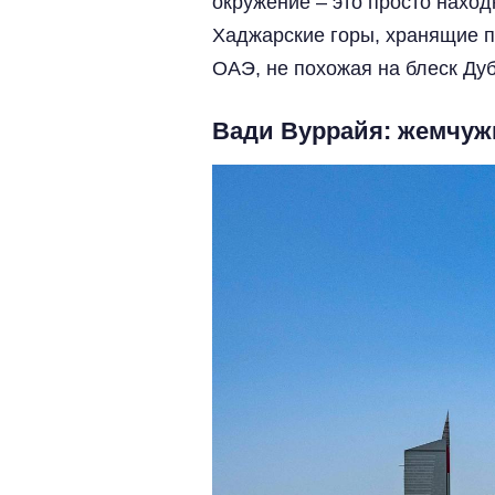
окружение – это просто наход
Хаджарские горы, хранящие 
ОАЭ, не похожая на блеск Ду
Вади Вуррайя: жемчу