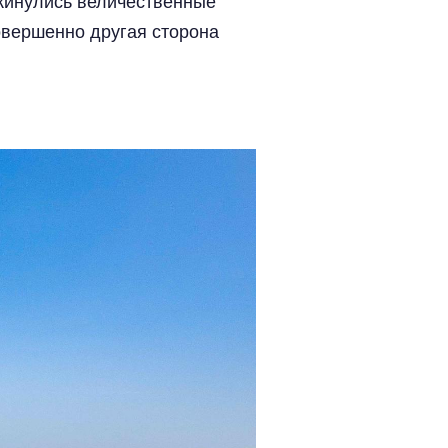
скинулись величественные
овершенно другая сторона