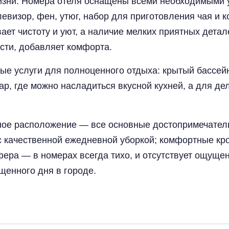
жизни. Номера отеля оснащены всеми необходимыми
евизор, фен, утюг, набор для приготовления чая и к
ет чистоту и уют, а наличие мелких приятных детале
сти, добавляет комфорта.
ые услуги для полноценного отдыха: крытый бассейн
бар, где можно насладиться вкусной кухней, а для д
ое расположение — все основные достопримечатель
с качественной ежедневной уборкой; комфортные кр
фера — в номерах всегда тихо, и отсутствует ощуще
щенного дня в городе.