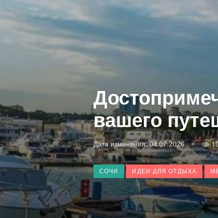
Достопримеч
вашего путе
Дата изменения: 04.07.2026
1
СОЧИ
ИДЕИ ДЛЯ ОТДЫХА
М