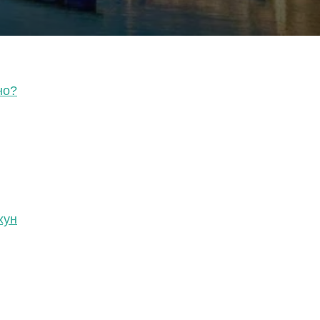
но?
хун